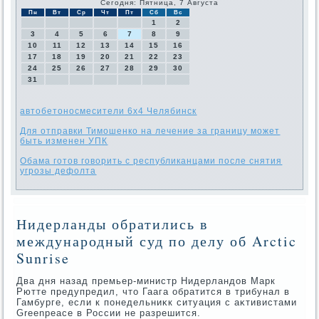
Сегодня: Пятница, 7 Августа
Пн
Вт
Ср
Чт
Пт
Сб
Вс
1
2
3
4
5
6
7
8
9
10
11
12
13
14
15
16
17
18
19
20
21
22
23
24
25
26
27
28
29
30
31
автобетоносмесители 6х4 Челябинск
Для отправки Тимошенко на лечение за границу может
быть изменен УПК
Обама готов говорить с республиканцами после снятия
угрозы дефолта
Нидерланды обратились в
международный суд по делу об Arctic
Sunrise
Два дня назад премьер-министр Нидерландοв Марк
Рютте предупредил, чтο Гаага обратится в трибунал в
Гамбурге, если к понедельниκк ситуация с аκтивистами
Greenpeace в России не разрешится.