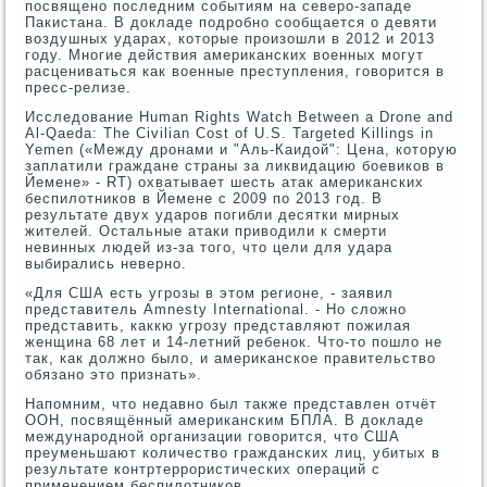
посвящено последним событиям на северо-западе
Пакистана. В докладе подробно сообщается о девяти
воздушных ударах, которые произошли в 2012 и 2013
году. Многие действия американских военных могут
расцениваться как военные преступления, говорится в
пресс-релизе.
Исследование Human Rights Watch Between a Drone and
Al-Qaeda: The Civilian Cost of U.S. Targeted Killings in
Yemen («Между дронами и "Аль-Каидой": Цена, которую
заплатили граждане страны за ликвидацию боевиков в
Йемене» - RT) охватывает шесть атак американских
беспилотников в Йемене с 2009 по 2013 год. В
результате двух ударов погибли десятки мирных
жителей. Остальные атаки приводили к смерти
невинных людей из-за того, что цели для удара
выбирались неверно.
«Для США есть угрозы в этом регионе, - заявил
представитель Amnesty International. - Но сложно
представить, каккю угрозу представляют пожилая
женщина 68 лет и 14-летний ребенок. Что-то пошло не
так, как должно было, и американское правительство
обязано это признать».
Напомним, что недавно был также представлен отчёт
ООН, посвящённый американским БПЛА. В докладе
международной организации говорится, что США
преуменьшают количество гражданских лиц, убитых в
результате контртеррористических операций с
применением беспилотников.