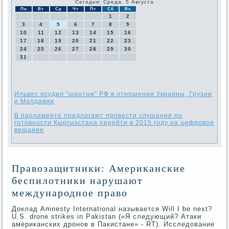
Сегодня: Среда, 5 Августа
Пн
Вт
Ср
Чт
Пт
Сб
Вс
1
2
3
4
5
6
7
8
9
10
11
12
13
14
15
16
17
18
19
20
21
22
23
24
25
26
27
28
29
30
31
Ильвес осудил "шантаж" РФ в отношении Украины, Грузии
и Молдавии
В парламенте предлагают провести слушания по
готовности Кыргызстана перейти в 2015 году на цифровое
вещание
Правозащитники: Американские
беспилотники нарушают
международное право
Доклад Amnesty International называется Will I be next?
U.S. drone strikes in Pakistan («Я следующий? Атаки
американских дронов в Пакистане» - RT). Исследование