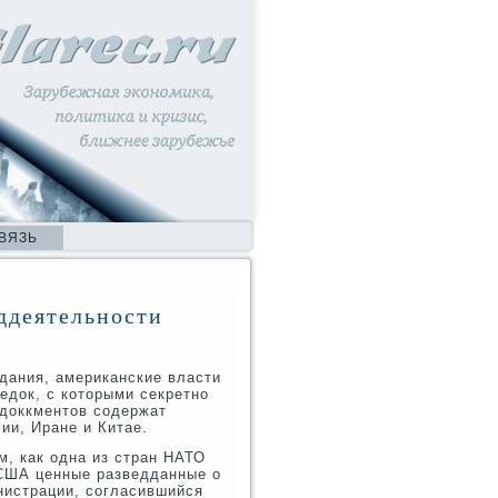
ВЯЗЬ
ддеятельности
здания, американские власти
едок, с которыми секретно
 доккментов содержат
ии, Иране и Китае.
м, как одна из стран НАТО
 США ценные разведданные о
инистрации, согласившийся