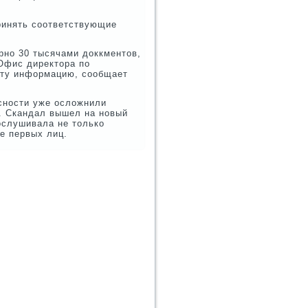
принять соответствующие
рно 30 тысячами доккментов,
 Офис директора по
эту информацию, сообщает
сности уже осложнили
. Скандал вышел на новый
ослушивала не только
е первых лиц.