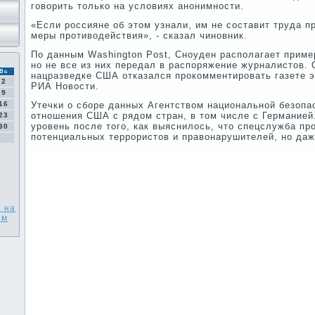
говорить только на условиях анонимности.
«Если россияне об этом узнали, им не составит труда 
меры противодействия», - сказал чиновник.
По данным Washington Post, Сноуден располагает приме
но не все из них передал в распоряжение журналистов.
Вс
нацразведке США отказался прокомментировать газете 
2
РИА Новости.
9
16
Утечки о сборе данных Агентством национальной безопа
отношения США с рядом стран, в том числе с Германией
23
уровень после того, как выяснилось, что спецслужба пр
30
потенциальных террористов и правонарушителей, но даж
 на
ем