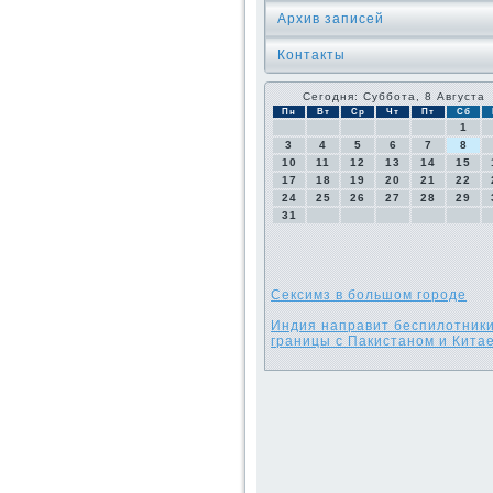
Архив записей
Контакты
Сегодня: Суббота, 8 Августа
Пн
Вт
Ср
Чт
Пт
Сб
1
3
4
5
6
7
8
10
11
12
13
14
15
17
18
19
20
21
22
24
25
26
27
28
29
31
Сексимз в большом городе
Индия направит беспилотники
границы с Пакистаном и Кита