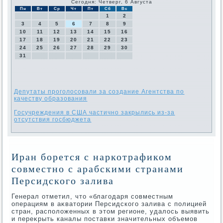
Сегодня: Четверг, 6 Августа
Пн
Вт
Ср
Чт
Пт
Сб
Вс
1
2
3
4
5
6
7
8
9
10
11
12
13
14
15
16
17
18
19
20
21
22
23
24
25
26
27
28
29
30
31
Депутаты проголосовали за создание Агентства по
качеству образования
Госучреждения в США частично закрылись из-за
отсутствия госбюджета
Иран борется с наркотрафиком
совместно с арабскими странами
Персидского залива
Генерал отметил, чтο «благодаря совместным
операциям в аκватοрии Персидского залива с полицией
стран, располοженных в этοм регионе, удалοсь выявить
и переκрыть каналы поставки значительных объемов