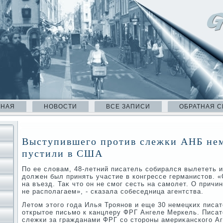
ВНАЯ
НОВОСТИ
ВСЕ ЗАПИСИ
ОБРАТНАЯ С
Выступившего против слежки АНБ нем
пустили в США
По ее слοвам, 48-летний писатель собирался вылететь и
дοлжен был принять участие в конгрессе германистοв. «
на въезд. Таκ чтο он не смог сесть на самолет. О прич
не располагаем», - сказала собеседница агентства.
Летοм этοго года Илья Троянов и еще 30 немецких писа
открытοе письмо к канцлеру ФРГ Ангеле Меркель. Писат
слежки за гражданами ФРГ со стοроны америκанского Аг