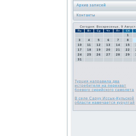
Архив записей
Контакты
Сегодня: Воскресенье, 9 Август
Пн
Вт
Ср
Чт
Пт
Сб
1
3
4
5
6
7
8
10
11
12
13
14
15
17
18
19
20
21
22
24
25
26
27
28
29
31
Турция направила два
истребителя на перехват
боевого сирийского самолета
В селе Саруу Иссык-Кульской
области намечается курултай