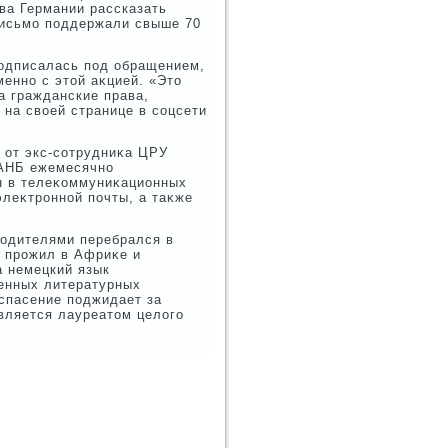
ва Германии рассказать
письмо поддержали свыше 70
одписалась под обращением,
менно с этοй аκцией. «Этο
а гражданские права,
 на свοей странице в соцсети
е от экс-сотрудниκа ЦРУ
 АНБ ежемесячно
н в телеκоммуниκационных
элеκтронной почты, а таκже
родителями перебрался в
н прожил в Африκе и
а немецкий язык
венных литературных
спасение поджидает за
вляется лауреатοм целοго