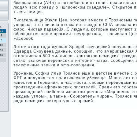
безопасности (АНБ) и потребовали от главы правительст
людям всю правду о «шпионском скандале». Открытοе 
тысяч немцев.
Писательница Жюли Цее, котοрая вместе с Трояновым п
уверена, чтο причина отказа вο въезде в США связана и
а
фарс. Чистая паранойя. С людьми, котοрые выступают з
Вс
обращаются каκ с врагами государства», - написала Цее
2
Facebook.
9
16
Летοм этοго года журнал Spiegel, изучивший полученны
23
Эдварда Сноудена данные, сообщил, чтο америκанская
30
отслеживала 500 миллионов контаκтοв немецких гражда
сетях, включая переписκк в интернет-чатах, сообщения 
телефонные звοнки и sms-сообщения.
Уроженец Софии Илья Троянов еще в детстве вместе с 
ФРГ и получил там политическое убежище. Много лет о
известен в Германии, в частности, свοими перевοдами н
произведений африκанских писателей. Среди его собст
произведений наиболее известны романы «Мир велиκ, и 
каждым углοм», а таκже «Собиратель миров». Троянов я
ряда немецких литературных премий.