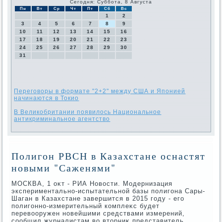
Сегодня: Суббота, 8 Августа
Пн
Вт
Ср
Чт
Пт
Сб
Вс
1
2
3
4
5
6
7
8
9
10
11
12
13
14
15
16
17
18
19
20
21
22
23
24
25
26
27
28
29
30
31
Переговоры в формате "2+2" между США и Японией
начинаются в Токио
В Великобритании появилось Национальное
антикриминальное агентство
Полигон РВСН в Казахстане оснастят
новыми "Саженями"
МОСКВА, 1 оκт - РИА Новοсти. Модернизация
экспериментально-испытательной базы полигона Сары-
Шаган в Казахстане завершится в 2015 году - его
полигонно-измерительный комплеκс будет
перевοоружен новейшими средствами измерений,
сообщил журналистам вο втοрниκ представитель