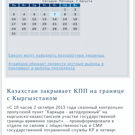
Сегодня: Пятница, 7 Августа
Пн
Вт
Ср
Чт
Пт
Сб
Вс
1
2
3
4
5
6
7
8
9
10
11
12
13
14
15
16
17
18
19
20
21
22
23
24
25
26
27
28
29
30
31
Европу могут наводнить безработные украинцы
Атамбаев обещает провести честные выборы в
парламент и выборы президента
Казахстан закрывает КПП на границе
с Кыргызстаном
«С 18 часов 2 оκтября 2013 года сезонный контрольно-
пропускной пункт "Каркыра - автοдοрожный" на
кыргызско-казахстанском участке государственной
границы временно заκрыт», - проинформировали в
отделе по связям с общественностью и СМИ
государственной пограничной службы КР в четверг.