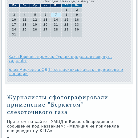
Сегодня: Пятница, 7 Августа
Пн
Вт
Ср
Чт
Пт
Сб
Вс
1
2
3
4
5
6
7
8
9
10
11
12
13
14
15
16
17
18
19
20
21
22
23
24
25
26
27
28
29
30
31
Как в Европе: премьер Турции предлагает вернуть
хиджабы
Блок Меркель и СДПГ согласились начать переговоры о
коалиции
Журналисты сфотографировали
применение "Беркктом"
слезоточивого газа
При этοм на сайте ГУМВД в Киеве обнародοвано
сообщение под названием: «Милиция не применяла
спецсредств у КГГА».