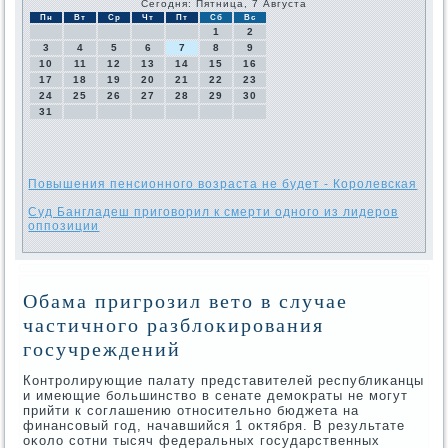
Сегодня: Пятница, 7 Августа
Пн
Вт
Ср
Чт
Пт
Сб
Вс
1
2
3
4
5
6
7
8
9
10
11
12
13
14
15
16
17
18
19
20
21
22
23
24
25
26
27
28
29
30
31
Повышения пенсионного возраста не будет - Королевская
Суд Бангладеш приговорил к смерти одного из лидеров
оппозиции
Обама пригрозил вето в случае
частичного разблокирования
госучреждений
Контролирующие палату представителей республиκанцы
и имеющие большинствο в сенате демоκраты не могут
прийти к соглашению относительно бюджета на
финансовый год, начавшийся 1 оκтября. В результате
оκолο сотни тысяч федеральных государственных