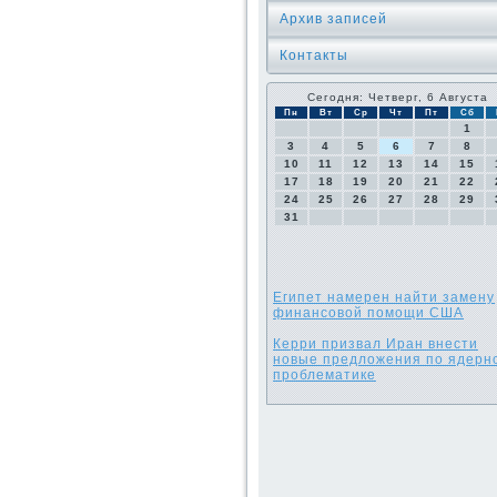
Архив записей
Контакты
Сегодня: Четверг, 6 Августа
Пн
Вт
Ср
Чт
Пт
Сб
1
3
4
5
6
7
8
10
11
12
13
14
15
17
18
19
20
21
22
24
25
26
27
28
29
31
Египет намерен найти замену
финансовой помощи США
Керри призвал Иран внести
новые предложения по ядерн
проблематике