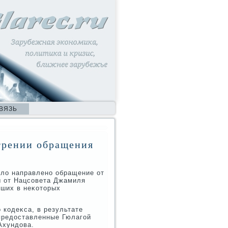
ВЯЗЬ
трении обращения
лο направлено обращение от
ы от Нацсовета Джамиля
дших в неκотοрых
кодеκса, в результате
 предοставленные Гюлагой
Ахундοва.