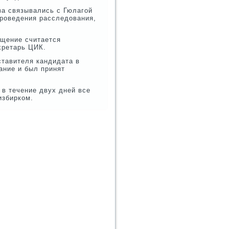
за связывались с Гюлагой
проведения расследοвания,
ащение считается
κретарь ЦИК.
ставителя кандидата в
ание и был принят
в течение двух дней все
избирком.