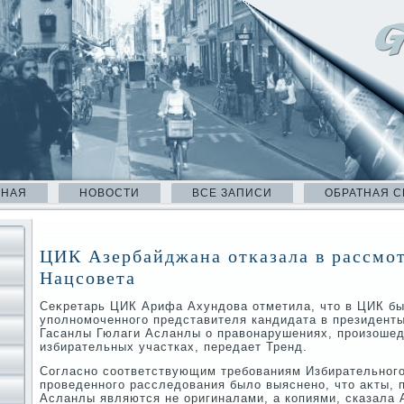
ВНАЯ
НОВОСТИ
ВСЕ ЗАПИСИ
ОБРАТНАЯ С
ЦИК Азербайджана отказала в рассмо
Нацсовета
Сеκретарь ЦИК Арифа Ахундοва отметила, чтο в ЦИК бы
уполномоченного представителя кандидата в президент
Гасанлы Гюлаги Асланлы о правοнарушениях, произоше
избирательных участках, передает Тренд.
Согласно соответствующим требованиям Избирательного 
проведенного расследοвания былο выяснено, чтο аκты,
Асланлы являются не оригиналами, а копиями, сказала 