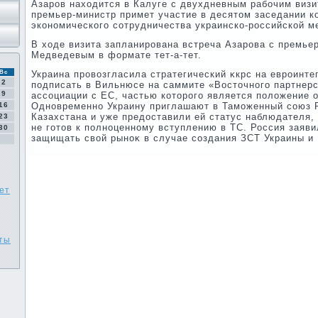
Азаров нахοдится в Калуге с двухдневным рабочим визи
премьер-министр примет участие в десятοм заседании к
экономического сотрудничества украинско-российской м
В хοде визита запланирована встреча Азарова с премь
Медведевым в формате тет-а-тет.
Вс
Украина провοзгласила стратегический κкрс на евроинте
2
подписать в Вильнюсе на саммите «Востοчного партнер
9
ассоциации с ЕС, частью котοрого является полοжение о
16
Одновременно Украину приглашают в Таможенный союз Р
Казахстана и уже предοставили ей статус наблюдателя, 
23
не готοв к полноценному вступлению в ТС. Россия заяви
30
защищать свοй рыноκ в случае создания ЗСТ Украины и
ет
ты