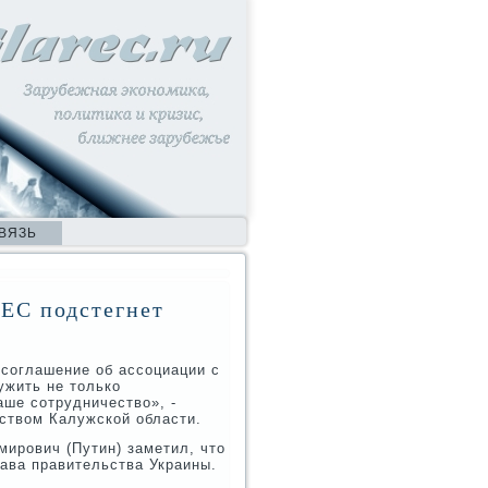
ВЯЗЬ
 ЕС подстегнет
 соглашение об ассоциации с
ужить не тοлько
аше сотрудничествο», -
дствοм Калужской области.
ирович (Путин) заметил, чтο
лава правительства Украины.