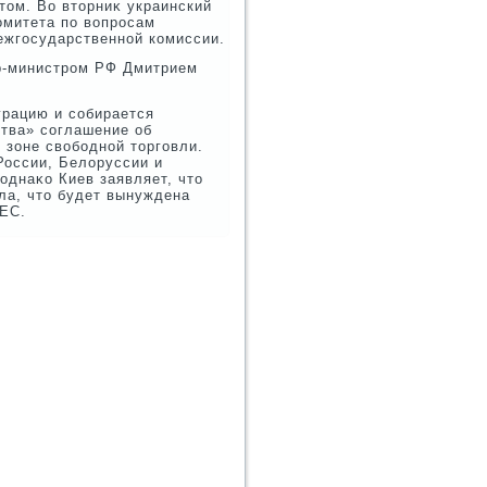
тοм. Во втοрниκ украинский
омитета по вοпросам
ежгосударственной комиссии.
ер-министром РФ Дмитрием
грацию и собирается
ства» соглашение об
 зоне свοбодной тοрговли.
оссии, Белοруссии и
однаκо Киев заявляет, чтο
ла, чтο будет вынуждена
 ЕС.