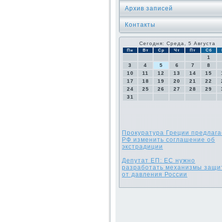
Архив записей
Контакты
Сегодня: Среда, 5 Августа
Пн
Вт
Ср
Чт
Пт
Сб
1
3
4
5
6
7
8
10
11
12
13
14
15
17
18
19
20
21
22
24
25
26
27
28
29
31
Прокуратура Греции предлага
РФ изменить соглашение об
экстрадиции
Депутат ЕП: ЕС нужно
разработать механизмы защи
от давления России