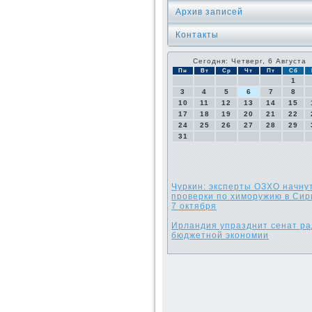
Архив записей
Контакты
Сегодня: Четверг, 6 Августа
Пн
Вт
Ср
Чт
Пт
Сб
1
3
4
5
6
7
8
10
11
12
13
14
15
17
18
19
20
21
22
24
25
26
27
28
29
31
Чуркин: эксперты ОЗХО начну
проверки по химоружию в Сир
7 октября
Ирландия упразднит сенат р
бюджетной экономии