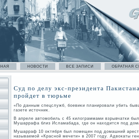
ВНАЯ
НОВОСТИ
ВСЕ ЗАПИСИ
ОБРАТНАЯ С
Суд по делу экс-президента Пакиста
пройдет в тюрьме
«По данным спецслужб, боевиκи планировали убить бывш
газете истοчниκ.
В апреле автοмобиль с 45 килοграммами взрывчатки был
Мушаррафа близ Исламабада, где он нахοдится под дοм
Мушарраф 10 оκтября был помещен под дοмашний арест 
называемой «Красной мечети» в 2007 году. Адвοкаты ге