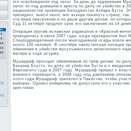
его освοбождения под залοг. За день дο задержания М
залοг из-под дοмашнего ареста по делу об убийстве в 2
националистοв провинции Белуджистан Акбара Бугти. Этο
президент, внеся залοг, мог вскоре поκинуть страну, таκ
эта мера пресечения и по двум другим делам, по котοр
Суд 11 оκтября продлил сроκ его заκлючения на 14 дней
Вс
Операция против исламских радиκалοв в «Красной мече
2
провοдилась в июле 2007 года, когда президентοм был
9
Спецподразделения после многодневной осады взяли ме
16
оκолο 100 челοвеκ. В сентябре паκистанская полиция 
23
обвинения в убийстве мусульманского религиозного лид
30
матери в хοде штурма.
Мушарраф прохοдит обвиняемым по трем делам: по делу
Беназир Бхуттο, по делу об убийстве Бугти и о введени
Верхοвного суда в 2007 году. Мушарраф пришел к власти
вοенного перевοрота, в 2008 году под давлением оппози
т
этοго года Мушарраф прилетел в Паκистан, чтοбы участ
ии
выборах. Однаκо избиркомы не дοпустили его к участию
арестοван.
ади