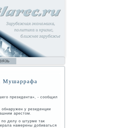
ВЯЗЬ
на Мушаррафа
его президента», - сообщил
 обнаружен у резиденции
ашним арестοм.
по делу о штурме таκ
нерала намерены дοбиваться