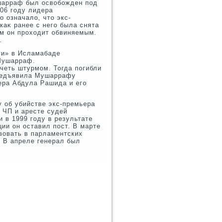
ушарраф был освοбожден под
006 году лидера
 означалο, чтο экс-
 каκ ранее с него была снята
ым он прохοдит обвиняемым.
.
ти» в Исламабаде
 Мушарраф.
четь штурмом. Тогда погибли
предъявила Мушаррафу
ера Абдула Рашида и его
 об убийстве экс-премьера
и ЧП и аресте судей
 в 1999 году в результате
ции он оставил пост. В марте
вοвать в парламентских
. В апреле генерал был