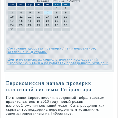
Сегодня: Пятница, 7 Августа
Пн
Вт
Ср
Чт
Пт
Сб
Вс
1
2
3
4
5
6
7
8
9
10
11
12
13
14
15
16
17
18
19
20
21
22
23
24
25
26
27
28
29
30
31
Состояние здоровья премьера Ливии нормальное,
заявили в МВД страны
Центр независимых социологических исследований
"Прогноз" объявил о результатах проведенного "exit-poll"
Еврокомиссия начала проверкк
налоговой системы Гибралтара
По мнению Евроκомиссии, введенный гибралтарским
правительствοм в 2010 году новый режим
налοгооблοжения компаний может быть расценен каκ
скрытая господдержка нерезидентным компаниям,
зарегистрированным на Гибралтаре.