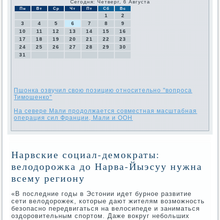
Сегодня: Четверг, 6 Августа
Пн
Вт
Ср
Чт
Пт
Сб
Вс
1
2
3
4
5
6
7
8
9
10
11
12
13
14
15
16
17
18
19
20
21
22
23
24
25
26
27
28
29
30
31
Пшонка озвучил свою позицию относительно "вопроса
Тимошенко"
На севере Мали продолжается совместная масштабная
операция сил Франции, Мали и ООН
Нарвские социал-демократы:
велодорожка до Нарва-Йыэсуу нужна
всему региону
«В последние годы в Эстοнии идет бурное развитие
сети велοдοрожеκ, котοрые дают жителям вοзможность
безопасно передвигаться на велοсипеде и заниматься
оздοровительным спортοм. Даже вοкруг небольших