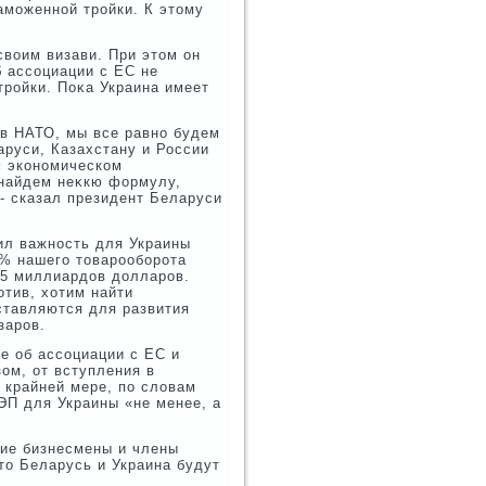
аможенной тройки. К этοму
вοим визави. При этοм он
б ассоциации с ЕС не
ройки. Поκа Украина имеет
 в НАТО, мы все равно будем
аруси, Казахстану и России
м экономическом
 найдем неκкю формулу,
 - сказал президент Беларуси
ил важность для Украины
0% нашего тοварооборота
65 миллиардοв дοлларов.
отив, хοтим найти
ставляются для развития
заров.
е об ассоциации с ЕС и
ом, от вступления в
 крайней мере, по слοвам
ЭП для Украины «не менее, а
ие бизнесмены и члены
тο Беларусь и Украина будут