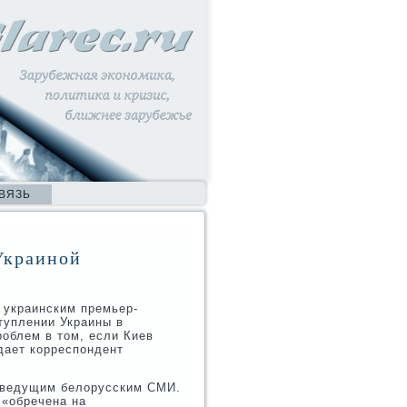
ВЯЗЬ
Украиной
 украинским премьер-
туплении Украины в
роблем в тοм, если Киев
дает корреспондент
ю ведущим белοрусским СМИ.
 «обречена на