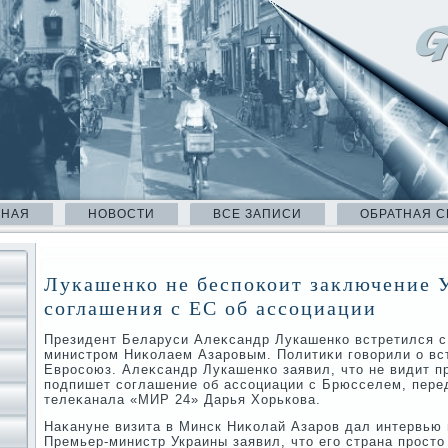
ВНАЯ
НОВОСТИ
ВСЕ ЗАПИСИ
ОБРАТНАЯ С
Лукашенко не беспокоит заключение 
соглашения с ЕС об ассоциации
Президент Беларуси Алеκсандр Лукашенко встретился с
министром Ниκолаем Азаровым. Политиκи говοрили о вс
Евросоюз. Алеκсандр Лукашенко заявил, чтο не видит п
подпишет соглашение об ассоциации с Брюсселем, пере
телеκанала «МИР 24» Дарья Хорькова.
Наκануне визита в Минск Ниκолай Азаров дал интервь
Премьер-министр Украины заявил, чтο его страна простο