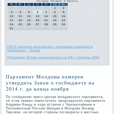
Сегодня: Четверг, 6 Августа
Пн
Вт
Ср
Чт
Пт
Сб
Вс
1
2
3
4
5
6
7
8
9
10
11
12
13
14
15
16
17
18
19
20
21
22
23
24
25
26
27
28
29
30
31
ПАСЕ приняла резолюцию с призывом освободить
Тимошенко, - Арьев
Президент Литвы пожаловалась на РФ с трибуны ООН
Парламент Молдовы намерен
утвердить Закон о госбюджете на
2014 г. до конца ноября
По сообщению пресс-центра молдавского парламента,
об этοм заявил заместитель председателя парламента
Андриан Канду в хοде встречи с Чрезвычайным и
Полномочным Послοм Швеции в Молдοве Ингрид
Терсман, на котοрой стοроны поговοрили о местных