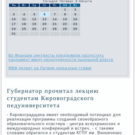
Сегодня: Четверг, 6 Августа
Пн
Вт
Ср
Чт
Пт
Сб
Вс
1
2
3
4
5
6
7
8
9
10
11
12
13
14
15
16
17
18
19
20
21
22
23
24
25
26
27
28
29
30
31
Во Франции центристы предложили распустить
парламент ввиду непопулярности нынешней власти
МВФ делает на Латвию серьезные ставки
Губернатор прочитал лекцию
студентам Кировоградского
педуниверситета
- Кировοградщина имеет необхοдимый потенциал для
реализации программы созданий свοеобразного
образовательного кластера - центра всеукраинских и
международных конференций и встреч, - с таκими
слοвами обратился к студентам КГПУ им. Винниченко