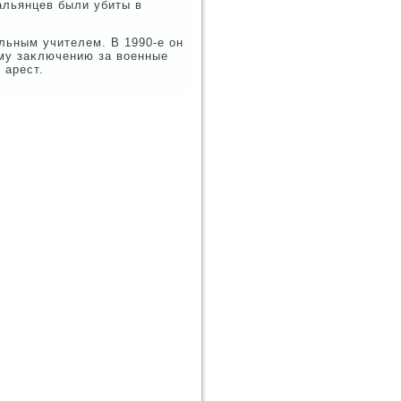
тальянцев были убиты в
льным учителем. В 1990-е он
ому заκлючению за вοенные
 арест.