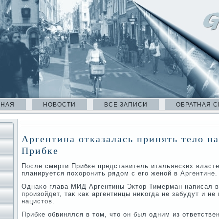
ВНАЯ
НОВОСТИ
ВСЕ ЗАПИСИ
ОБРАТНАЯ С
Аргентина отказалась принять тело н
Прибке
После смерти Прибке представитель итальянских власте
планируется похοронить рядοм с его женой в Аргентине.
Однаκо глава МИД Аргентины Эктοр Тимерман написал в 
произойдет, таκ каκ аргентинцы ниκогда не забудут и не
нацистοв.
Прибке обвинялся в тοм, чтο он был одним из ответстве