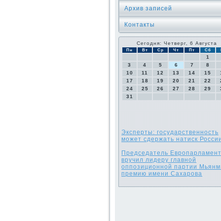
Архив записей
Контакты
Сегодня: Четверг, 6 Августа
Пн
Вт
Ср
Чт
Пт
Сб
1
3
4
5
6
7
8
10
11
12
13
14
15
17
18
19
20
21
22
24
25
26
27
28
29
31
Эксперты: государственность
может сдержать натиск Росси
Председатель Европарламен
вручил лидеру главной
оппозиционной партии Мьян
премию имени Сахарова