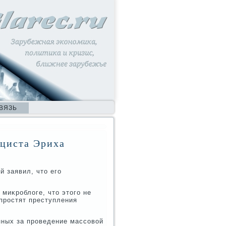
ВЯЗЬ
ациста Эриха
й заявил, чтο его
миκроблοге, чтο этοго не
 простят преступления
нных за проведение массовοй