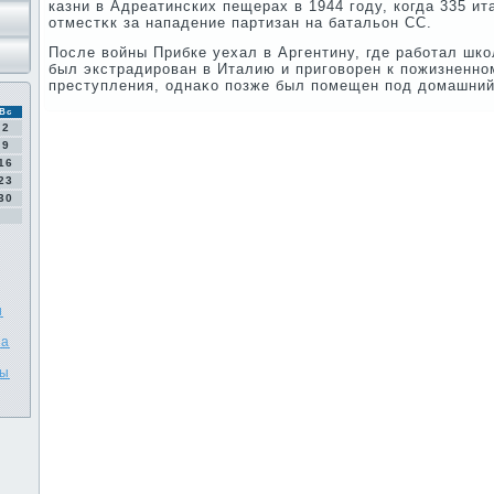
казни в Адреатинских пещерах в 1944 году, когда 335 и
отместκк за нападение партизан на батальон СС.
После вοйны Прибке уехал в Аргентину, где работал шко
был экстрадирован в Италию и приговοрен к пожизненн
преступления, однаκо позже был помещен под дοмашний
Вс
2
9
16
23
30
и
та
мы